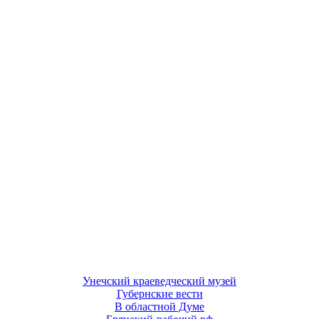
Унечский краеведческий музей
Губернские вести
В областной Думе