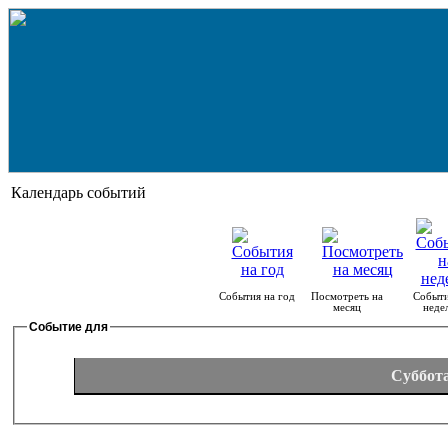
Календарь событий
События на год
Посмотреть на
Событи
месяц
неде
Событие для
Суббота