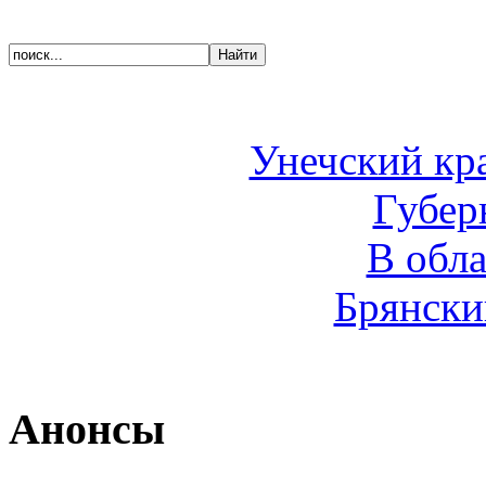
Унечский кр
Губер
В обл
Брянски
Анонсы