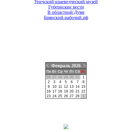
Унечский краеведческий музей
Губернские вести
В областной Думе
Брянский-рабочий.рф
<
Февраль
2026
>
Пн
Вт
Ср
Чт
Пт
Сб
Вс
26
27
28
29
30
31
1
2
3
4
5
6
7
8
9
10
11
12
13
14
15
16
17
18
19
20
21
22
23
24
25
26
27
28
1