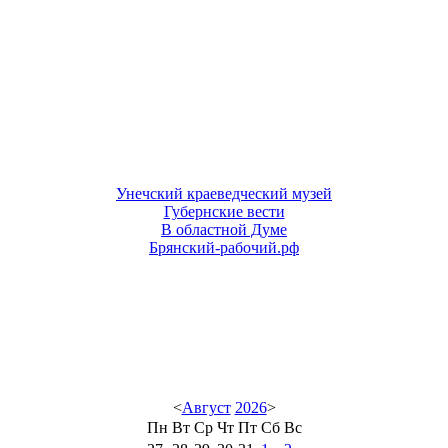
Унечский краеведческий музей
Губернские вести
В областной Думе
Брянский-рабочий.рф
<
Август
2026
>
Пн
Вт
Ср
Чт
Пт
Сб
Вс