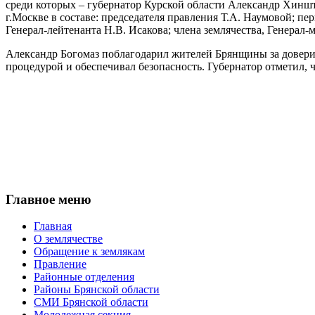
среди которых – губернатор Курской области Александр Хинш
г.Москве в составе: председателя правления Т.А. Наумовой; пе
Генерал-лейтенанта Н.В. Исакова; члена землячества, Генерал
Александр Богомаз поблагодарил жителей Брянщины за доверие 
процедурой и обеспечивал безопасность. Губернатор отметил, ч
Главное меню
Главная
О землячестве
Обращение к землякам
Правление
Районные отделения
Районы Брянской области
СМИ Брянской области
Молодежная секция