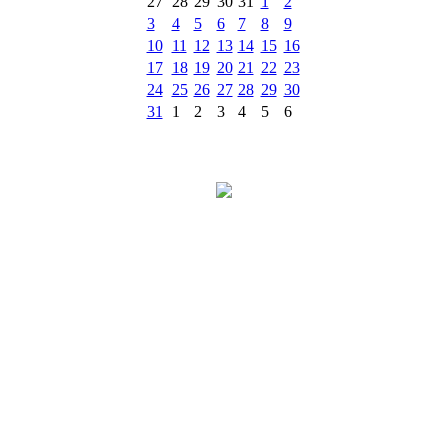
27
28
29
30
31
1
2
3
4
5
6
7
8
9
10
11
12
13
14
15
16
17
18
19
20
21
22
23
24
25
26
27
28
29
30
31
1
2
3
4
5
6