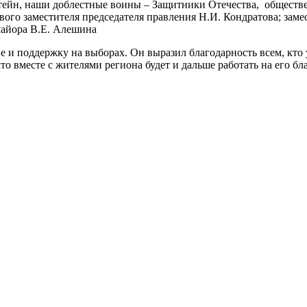
тейн, наши доблестные воины – Защитники Отечества, обществ
рвого заместителя председателя правления Н.И. Кондратова; зам
-майора В.Е. Алешина
и поддержку на выборах. Он выразил благодарность всем, кто у
то вместе с жителями региона будет и дальше работать на его бла