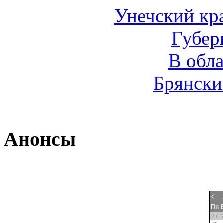
Унечский кр
Губер
В обл
Брянски
Анонсы
<
Пн
27