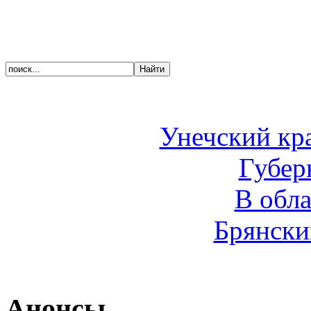
Унечский кр
Губер
В обл
Брянски
Анонсы